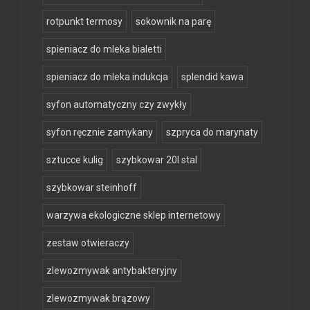
rotpunkt termosy
sokownik na parę
spieniacz do mleka bialetti
spieniacz do mleka indukcja
splendid kawa
syfon automatyczny czy zwykły
syfon ręcznie zamykany
szpryca do marynaty
sztucce kulig
szybkowar 20l stal
szybkowar steinhoff
warzywa ekologiczne sklep internetowy
zestaw otwieraczy
zlewozmywak antybakteryjny
zlewozmywak brązowy